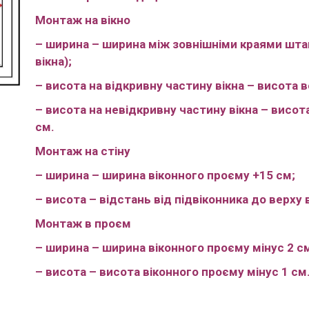
Монтаж на вікно
– ширина – ширина між зовнішніми краями штап
вікна);
– висота на відкривну частину вікна – висота в
– висота на невідкривну частину вікна – висот
см.
Монтаж на стіну
– ширина – ширина віконного проєму +15 см;
– висота – відстань від підвіконника до верху 
Монтаж в проєм
– ширина – ширина віконного проєму мінус 2 с
– висота – висота віконного проєму мінус 1 см