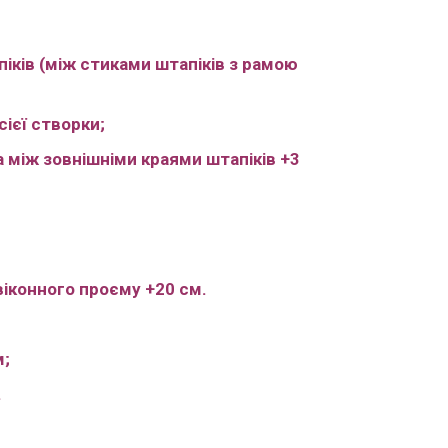
іків (між стиками штапіків з рамою
сієї створки;
а між зовнішніми краями штапіків +3
віконного проєму +20 см.
м;
.