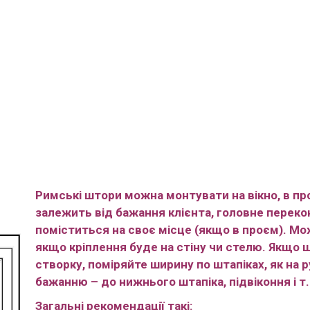
Римські штори можна монтувати на вікно, в проє
залежить від бажання клієнта, головне переко
поміститься на своє місце (якщо в проєм). Мо
якщо кріплення буде на стіну чи стелю. Якщо
створку, поміряйте ширину по штапіках, як на 
бажанню – до нижнього штапіка, підвіконня і т.
Загальні рекомендації такі: