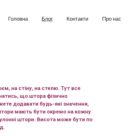
Головна
Блог
Контакти
Про нас
м, на стіну, на стелю. Тут все
натись, що штора фізично
жете додавати будь-які значення,
 штори мають бути окремо на кожну
рулонні штори. Висота може бути по
д.