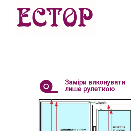
Заміри виконувати
лише рулеткою