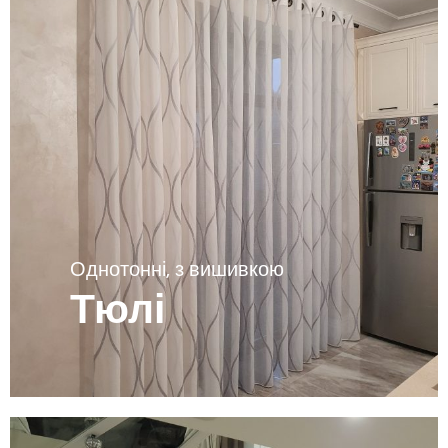
Однотонні, з вишивкою
Тюлі
Переглягути