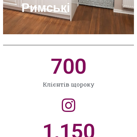
Римські
Переглянути
700
Клієнтів щороку
1,150