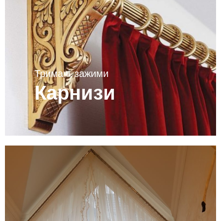
Тримачі, зажими
Карнизи
Переглянути