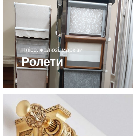
Плісе, жалюзі, маркізи
Ролети
Переглянути