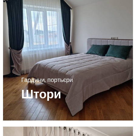
Гардини, портьєри
Штори
Переглянути